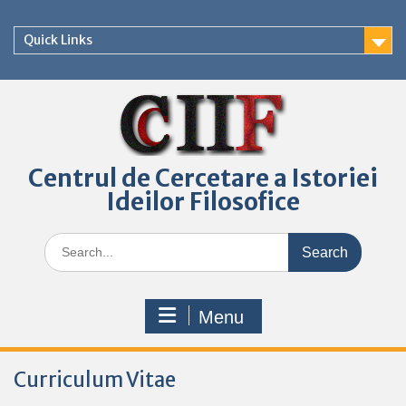
Skip
to
Quick Links
content
Centrul de Cercetare a Istoriei
Ideilor Filosofice
Search
for:
Menu
Curriculum Vitae