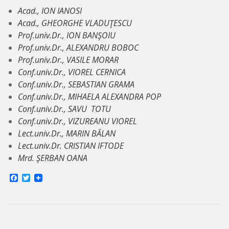
Acad., ION IANOSI
Acad., GHEORGHE VLADUŢESCU
Prof.univ.Dr., ION BANŞOIU
Prof.univ.Dr., ALEXANDRU BOBOC
Prof.univ.Dr., VASILE MORAR
Conf.univ.Dr., VIOREL CERNICA
Conf.univ.Dr., SEBASTIAN GRAMA
Conf.univ.Dr.,
MIHAELA ALEXANDRA
POP
Conf.univ.Dr.,
SAVU
TOTU
Conf.univ.Dr.,
VIZUREANU
VIOREL
Lect.univ.Dr.,
MARIN
BĂLAN
Lect.univ.Dr. CRISTIAN IFTODE
Mrd. ŞERBAN OANA
F
T
a
w
c
i
e
t
b
t
o
e
o
r