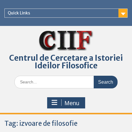
Skip
to
Quick Links
content
Centrul de Cercetare a Istoriei
Ideilor Filosofice
Search
for:
Menu
Tag:
izvoare de filosofie