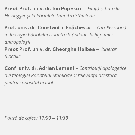
Preot Prof. univ. dr. Ion Popescu
–
Fiinţă şi timp la
Heidegger şi la Părintele Dumitru Stăniloae
Prof. univ. dr. Constantin Enăchescu
–
Om-Persoană
în teologia Părintelui Dumitru Stăniloae. Schiţa unei
antropologii
Preot Prof. univ. dr. Gheorghe Holbea
–
Itinerar
filocalic
Conf. univ. dr. Adrian Lemeni
–
Contribuţii apologetice
ale teologiei Părintelui Stăniloae şi relevanţa acestora
pentru contextul actual
Pauză de cafea:
11:00
–
11:30