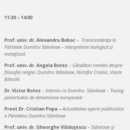
11:30 – 14:00
Prof. univ. dr. Alexandru Boboc
–
Transcendenţa la
Părintele Dumitru Stăniloae – interpretare teologică şi
metafizică
Prof. univ. dr. Angela Botez
–
Gânditori români despre
filosofia religiei: Dumitru Stăniloae, Nichifor Crainic, Vasile
Băncilă
Dr. Victor Botez
–
Interviu cu Dumitru Stăniloae – Teolog
panortodox de dimensiune europeană
Preot Dr. Cristian Popa –
Actualitatea operei publicistice
a Părintelui Dumitru Stăniloae
Prof. univ. dr. Gheorghe Vlăduţescu
–
Stăniloae şi