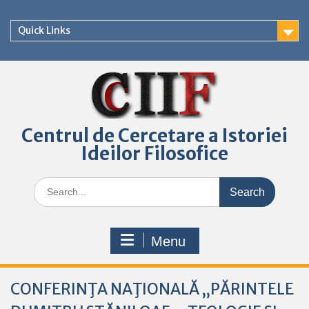
Skip
to
Quick Links
content
Centrul de Cercetare a Istoriei
Ideilor Filosofice
Search
for:
Menu
CONFERINŢA NAŢIONALĂ „PĂRINTELE