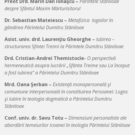
Preot Drd. Marin Dan Ionaşcu –
Părintele Stăniloae
despre Sfântul Maxim Mărturisitorul
Dr. Sebastian Mateiescu –
Metafizica logoilor în
gândirea Părintelui Dumitru Stăniloae
Asist. univ. drd. Laurenţiu Gheorghe –
Iubirea –
structurarea Sfintei Treimi la Părintele Dumitru Stăniloae
Drd. Cristian-Andrei Themistocle-
O perspectivă
hermeneutică asupra lucrării „Sfânta Treime sau La început
a fost iubirea” a Părintelui Dumitru Stăniloae
Mrd. Oana Şerban –
Existenţă monopersonală şi
comuniune interpersonală în constituirea Persoanei: Logos
şi Iubire în teologia dogmatică a Părintelui Dumitru
Stăniloae
Conf. univ. dr. Savu Totu –
Dimensiuni personaliste ale
abordării temeiurilor icoanei în teologia Părintelui Stăniloae